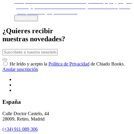
Autopublica tu libro en formato físico (libro en papel) y digital
(e-book). ¡Véndelo en todo el mundo y decide cuánto quieres
ganar por cada ejemplar vendido!
Saber más
¿Quieres recibir
nuestras novedades?
He leído y acepto la
Política de Privacidad
de Chiado Books.
Anular suscripción
España
Calle Doctor Castelo, 44
28009, Retiro, Madrid
(+34) 911 089 306