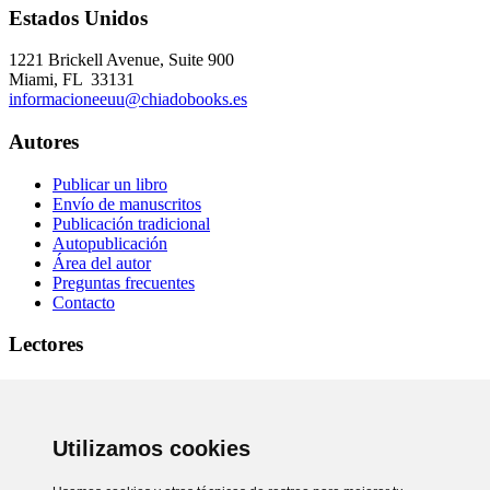
Estados Unidos
1221 Brickell Avenue, Suite 900
Miami, FL 33131
informacioneeuu@chiadobooks.es
Autores
Publicar un libro
Envío de manuscritos
Publicación tradicional
Autopublicación
Área del autor
Preguntas frecuentes
Contacto
Lectores
Sobre nosotros
Autores
Prensa
Utilizamos cookies
Librerías
Comprar online
Condiciones de uso